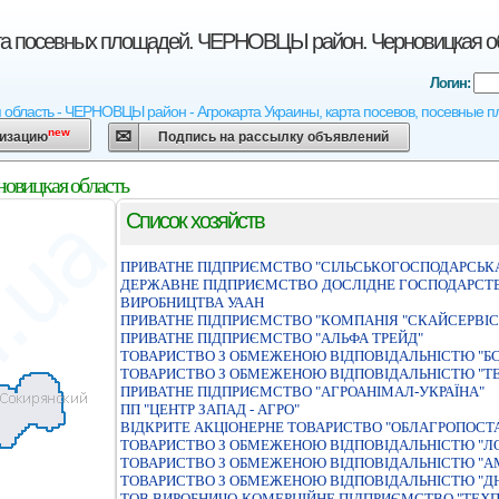
рта посевных площадей. ЧЕРНОВЦЫ район. Черновицкая о
Логин:
 область - ЧЕРНОВЦЫ район - Агрокарта Украины, карта посевов, посевные п
new
низацию
Подпись на рассылку объявлений
овицкая область
Список хозяйств
ПРИВАТНЕ ПIДПРИЄМСТВО "СIЛЬСЬКОГОСПОДАРСЬКА 
ДЕРЖАВНЕ ПIДПРИЄМСТВО ДОСЛIДНЕ ГОСПОДАРСТВ
ВИРОБНИЦТВА УААН
ПРИВАТНЕ ПIДПРИЄМСТВО "КОМПАНIЯ "СКАЙСЕРВIС
ПРИВАТНЕ ПIДПРИЄМСТВО "АЛЬФА ТРЕЙД"
ТОВАРИСТВО З ОБМЕЖЕНОЮ ВIДПОВIДАЛЬНIСТЮ "БС
ТОВАРИСТВО З ОБМЕЖЕНОЮ ВІДПОВІДАЛЬНІСТЮ "ТЕ
ПРИВАТНЕ ПІДПРИЄМСТВО "АГРОАНІМАЛ-УКРАЇНА"
ПП "ЦЕНТР ЗАПАД - АГРО"
ВIДКРИТЕ АКЦIОНЕРНЕ ТОВАРИСТВО "ОБЛАГРОПОСТА
ТОВАРИСТВО З ОБМЕЖЕНОЮ ВІДПОВІДАЛЬНІСТЮ "Л
ТОВАРИСТВО З ОБМЕЖЕНОЮ ВІДПОВІДАЛЬНІСТЮ "А
ТОВАРИСТВО З ОБМЕЖЕНОЮ ВІДПОВІДАЛЬНІСТЮ "Д
ТОВ ВИРОБНИЧО-КОМЕРЦІЙНЕ ПІДПРИЄМСТВО "ТЕХП