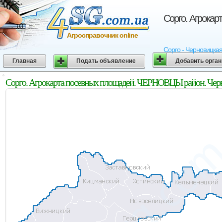
Сорго. Агрока
Агросправочник online
Сорго - Черновицкая
Главная
Подать объявление
Добавить орга
Сорго. Агрокарта посевных площадей. ЧЕРНОВЦЫ район. Черн