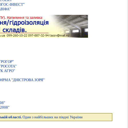
ГОС-IНВЕСТ"
ВІФА"
ГРОГОР"
ГРОСОТА"
К АГРО"
ІРМА "ДНІСТРОВА ЗОРЯ"
08"
2008"
ькій області.
Один з найбільших на півдні України