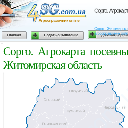
Сорго. Агрокар
Агросправочник online
Сорго - Житомирская
агросправочник onli
Главная
Подать объявление
Добавить орга
Сорго. Агрокарта посевн
Житомирская область