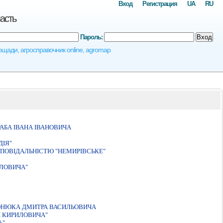
Вход
Регистрация
UA
RU
асть
Пароль:
Вход
ощади, агросправочник online, agromap
АБА IВАНА IВАНОВИЧА
ДIЯ"
ПОВIДАЛЬНIСТЮ "НЕМИРIВСЬКЕ"
ЛОВИЧА"
ЛОНЮКА ДМИТРА ВАСИЛЬОВИЧА
 КИРИЛОВИЧА"
Ь"