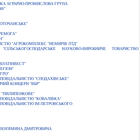
КА АГРАРНО-ПРОМИСЛОВА ГРУПА
49"
ПОТОЧАНСЬКЕ"
РЕМОГА"
Н"
ІСТЮ "АГРОКОМПЛЕКС "НЕМИРІВ ЛТД"
СІЛЬСЬКОГОСПОДАРСЬКЕ НАУКОВО-ВИРОБНИЧЕ ТОВАРИСТВО
ВЛАТIНВЕСТ"
ЕГIОН"
ГРО"
ПОВІДАЛЬНІСТЮ "СПОДАХІВСЬКЕ"
ЧИЙ КОНЦЕРН "ВБР"
 "ПИЛИПЕНКОВЕ"
ПОВIДАЛЬНIСТЮ "КОВАЛIВКА"
ПОВIДАЛЬНIСТЮ IМ.ПЕТРОВСЬКОГО
 ВЕН'ЯМИНА ДМИТРОВИЧА