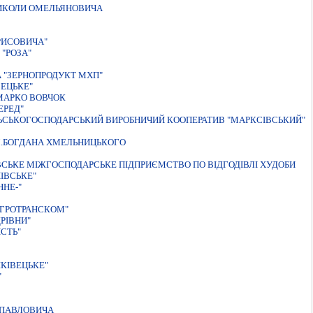
ИКОЛИ ОМЕЛЬЯНОВИЧА
РИСОВИЧА"
"РОЗА"
А "ЗЕРНОПРОДУКТ МХП"
ЕЦЬКЕ"
МАРКО ВОВЧОК
ЕРЕД"
ЬСЬКОГОСПОДАРСЬКИЙ ВИРОБНИЧИЙ КООПЕРАТИВ "МАРКСIВСЬКИЙ"
М.БОГДАНА ХМЕЛЬНИЦЬКОГО
СЬКЕ МІЖГОСПОДАРСЬКЕ ПІДПРИЄМСТВО ПО ВІДГОДІВЛІ ХУДОБИ
IВСЬКЕ"
НЕ-"
АГРОТРАНСКОМ"
РIВНИ"
СТЬ"
КІВЕЦЬКЕ"
"
 ПАВЛОВИЧА