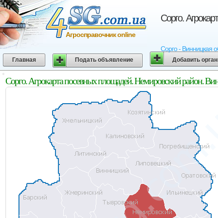
Сорго. Агрокар
Агросправочник online
Сорго - Винницкая о
Главная
Подать объявление
Добавить орга
Сорго. Агрокарта посевных площадей. Немировский район. Ви