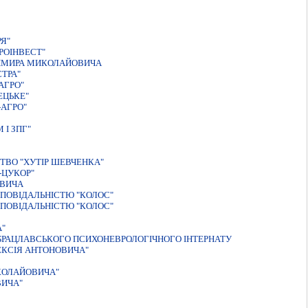
Я"
РОІНВЕСТ"
ДИМИРА МИКОЛАЙОВИЧА
ТРА"
АГРО"
ЕЦЬКЕ"
АГРО"
I ЗПГ"
ТВО "ХУТIР ШЕВЧЕНКА"
-ЦУКОР"
ОВИЧА
ПОВІДАЛЬНІСТЮ "КОЛОС"
ПОВIДАЛЬНIСТЮ "КОЛОС"
А"
БРАЦЛАВСЬКОГО ПСИХОНЕВРОЛОГIЧНОГО IНТЕРНАТУ
ЕКСIЯ АНТОНОВИЧА"
КОЛАЙОВИЧА"
ВИЧА"