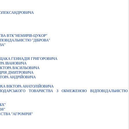
 ОЛЕКСАНДРОВИЧА
ТВА ВТК"НЕМИРІВ-ЦУКОР"
ПОВIДАЛЬНIСТЮ "ДIБРОВА"
ВА"
ЕЩАКА ГЕННАДIЯ ГРИГОРОВИЧА
РА IВАНОВИЧА
IКТОРА ВАСИЛЬОВИЧА
ДРIЯ ДМИТРОВИЧА
ТОРА АНДРIЙОВИЧА
ХА ВIКТОРА АНАТОЛIЙОВИЧА
ОСПОДАРСЬКОГО ТОВАРИСТВА З ОБМЕЖЕНОЮ ВІДПОВІДАЛЬНІСТЮ
БХ"
08"
СТВА "АГРОМРІЯ"