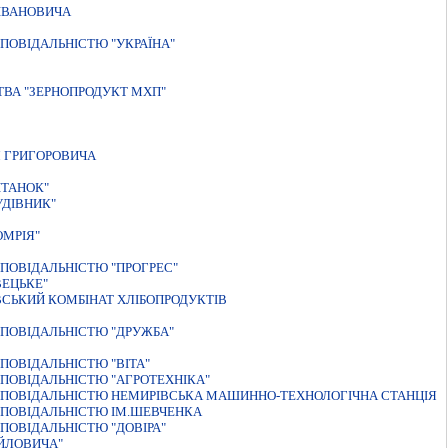
 IВАНОВИЧА
ПОВIДАЛЬНIСТЮ "УКРАЇНА"
ТВА "ЗЕРНОПРОДУКТ МХП"
Я ГРИГОРОВИЧА
IТАНОК"
УДIВНИК"
ОМРІЯ"
ПОВIДАЛЬНIСТЮ "ПРОГРЕС"
ЕЦЬКЕ"
СЬКИЙ КОМБIНАТ ХЛIБОПРОДУКТIВ
ПОВIДАЛЬНIСТЮ "ДРУЖБА"
ПОВIДАЛЬНIСТЮ "ВIТА"
ПОВIДАЛЬНIСТЮ "АГРОТЕХНIКА"
ДПОВIДАЛЬНIСТЮ НЕМИРIВСЬКА МАШИННО-ТЕХНОЛОГIЧНА СТАНЦIЯ
ДПОВIДАЛЬНIСТЮ IМ.ШЕВЧЕНКА
ПОВІДАЛЬНІСТЮ "ДОВІРА"
ЙЛОВИЧА"