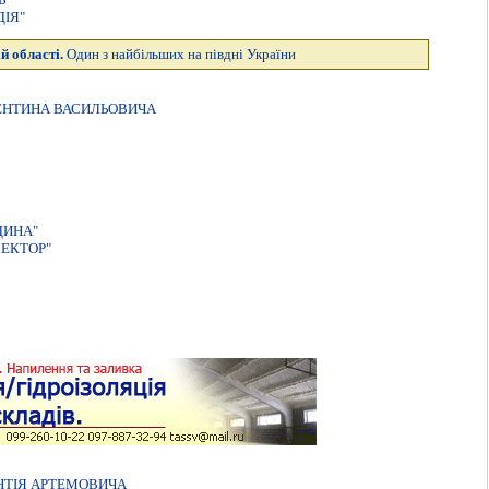
IЯ"
й області.
Один з найбільших на півдні України
ЕНТИНА ВАСИЛЬОВИЧА
ДИНА"
ВЕКТОР"
НТIЯ АРТЕМОВИЧА