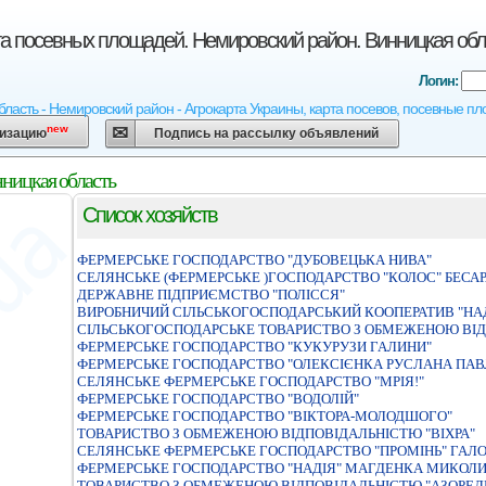
та посевных площадей. Немировский район. Винницкая обл
Логин:
бласть - Немировский район - Агрокарта Украины, карта посевов, посевные пл
new
низацию
Подпись на рассылку объявлений
нницкая область
Список хозяйств
ФЕРМЕРСЬКЕ ГОСПОДАРСТВО "ДУБОВЕЦЬКА НИВА"
СЕЛЯНСЬКЕ (ФЕРМЕРСЬКЕ )ГОСПОДАРСТВО "КОЛОС" БЕСАР
ДЕРЖАВНЕ ПIДПРИЄМСТВО "ПОЛIССЯ"
ВИРОБНИЧИЙ СIЛЬСЬКОГОСПОДАРСЬКИЙ КООПЕРАТИВ "НА
СIЛЬСЬКОГОСПОДАРСЬКЕ ТОВАРИСТВО З ОБМЕЖЕНОЮ ВIД
ФЕРМЕРСЬКЕ ГОСПОДАРСТВО "КУКУРУЗИ ГАЛИНИ"
ФЕРМЕРСЬКЕ ГОСПОДАРСТВО "ОЛЕКСIЄНКА РУСЛАНА ПАВ
СЕЛЯНСЬКЕ ФЕРМЕРСЬКЕ ГОСПОДАРСТВО "МРIЯ!"
ФЕРМЕРСЬКЕ ГОСПОДАРСТВО "ВОДОЛIЙ"
ФЕРМЕРСЬКЕ ГОСПОДАРСТВО "ВIКТОРА-МОЛОДШОГО"
ТОВАРИСТВО З ОБМЕЖЕНОЮ ВIДПОВIДАЛЬНIСТЮ "ВIХРА"
СЕЛЯНСЬКЕ ФЕРМЕРСЬКЕ ГОСПОДАРСТВО "ПРОМIНЬ" ГА
ФЕРМЕРСЬКЕ ГОСПОДАРСТВО "НАДІЯ" МАГДЕНКА МИКОЛИ
ТОВАРИСТВО З ОБМЕЖЕНОЮ ВIДПОВIДАЛЬНIСТЮ "АЗОРЕЛ