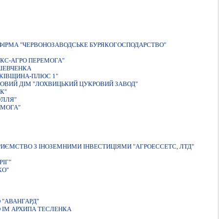
ФIРМА "ЧЕРВОНОЗАВОДСЬКЕ БУРЯКОГОСПОДАРСТВО"
КС-АГРО ПЕРЕМОГА"
.ШЕВЧЕНКА
КIВЩИНА-ПЛЮС 1"
ОВИЙ ДIМ "ЛОХВИЦЬКИЙ ЦУКРОВИЙ ЗАВОД"
К"
УЛЛЯ"
ЕМОГА"
ИЄМСТВО З ІНОЗЕМНИМИ ІНВЕСТИЦІЯМИ "АГРОЕССЕТС, ЛТД"
РIГ"
КО"
 "АВАНГАРД"
 ІМ АРХИПА ТЕСЛЕНКА