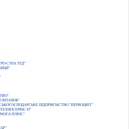
"
РО-СУЛА ЛТД"
ВИЦЯ"
"
ТВО"
СВІТАНОК"
СЬКОГОСПОДАРСЬКЕ ПIДПРИЄМСТВО "ПЕРВОЦВIТ"
ТЕХНОСЕРВIС-П"
ЕМОГА-ПЛЮС"
АР"