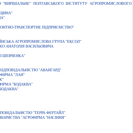
О "ВИРIШАЛЬНЕ" ПОЛТАВСЬКОГО IНСТИТУТУ АГРОПРОМИСЛОВОГО
ВЩИНА"
ЧА"
МОНТНО-ТРАНСПОРТНЕ ПIДПРИЄМСТВО"
ЇНСЬКА АГРОПРОМИСЛОВА ГРУПА "ЕКСОЛ"
КО АНАТОЛIЯ ВАСИЛЬОВИЧА
I ШЕВЧЕНКА"
ІДПОВІДАЛЬНІСТЮ "АВАНГАРД"
ФIРМА "ЛАН"
К"
ІРМА "БОДАКВА"
БОДАКВА"
ПОВІДАЛЬНІСТЮ "ТЕРРА ФЕРТАЙЛ"
ОВАРИСТВА "АГРОФІРМА "НАСІННЯ"