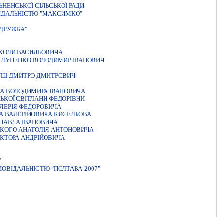
НЕНСЬКОЇ СIЛЬСЬКОЇ РАДИ
ВIДАЛЬНIСТЮ "МАКСИМКО"
"ДРУЖБА"
ИКОЛИ ВАСИЛЬОВИЧА
" ЛУПЕНКО ВОЛОДИМИР IВАНОВИЧ
РУШ ДМИТРО ДМИТРОВИЧ
КА ВОЛОДИМИРА ІВАНОВИЧА
ЬКОЇ СВIТЛАНИ ФЕДОРIВНИ
АЛЕРIЯ ФЕДОРОВИЧА
А ВАЛЕРIЙОВИЧА КИСЕЛЬОВА
ПАВЛА IВАНОВИЧА
ЬКОГО АНАТОЛIЯ АНТОНОВИЧА
IКТОРА АНДРIЙОВИЧА
"
ПОВIДАЛЬНIСТЮ "ПОЛТАВА-2007"