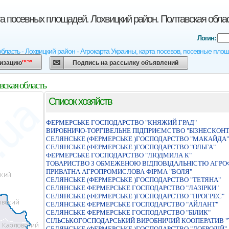
та посевных площадей. Лохвицкий район. Полтавская обла
Логин:
область - Лохвицкий район - Агрокарта Украины, карта посевов, посевные площ
new
низацию
Подпись на рассылку объявлений
вская область
Список хозяйств
ФЕРМЕРСЬКЕ ГОСПОДАРСТВО "КНЯЖИЙ ГРАД"
ВИРОБНИЧО-ТОРГІВЕЛЬНЕ ПІДПРИЄМСТВО "БІЗНЕСКОНТ
СЕЛЯНСЬКЕ (ФЕРМЕРСЬКЕ )ГОСПОДАРСТВО "МАКАЙДА"
СЕЛЯНСЬКЕ (ФЕРМЕРСЬКЕ )ГОСПОДАРСТВО "ОЛЬГА"
ФЕРМЕРСЬКЕ ГОСПОДАРСТВО "ЛЮДМИЛА К"
ТОВАРИСТВО З ОБМЕЖЕНОЮ ВIДПОВIДАЛЬНIСТЮ АГРОФ
ПРИВАТНА АГРОПРОМИСЛОВА ФІРМА "ВОЛЯ"
СЕЛЯНСЬКЕ (ФЕРМЕРСЬКЕ )ГОСПОДАРСТВО "ТЕТЯНА"
СЕЛЯНСЬКЕ ФЕРМЕРСЬКЕ ГОСПОДАРСТВО "ЛАЗIРКИ"
СЕЛЯНСЬКЕ (ФЕРМЕРСЬКЕ )ГОСПОДАРСТВО "ПРОГРЕС"
СЕЛЯНСЬКЕ ФЕРМЕРСЬКЕ ГОСПОДАРСТВО "АЙЛАНТ"
СЕЛЯНСЬКЕ ФЕРМЕРСЬКЕ ГОСПОДАРСТВО "БIЛИК"
СІЛЬСЬКОГОСПОДАРСЬКИЙ ВИРОБНИЧИЙ КООПЕРАТИВ "
СЕЛЯНСЬКЕ (ФЕРМЕРСЬКЕ )ГОСПОДАРСТВО "ДОБРОДІЙ"