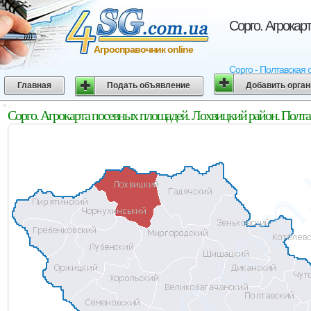
Сорго. Агрокар
Агросправочник online
Сорго - Полтавская 
Главная
Подать объявление
Добавить орга
Сорго. Агрокарта посевных площадей. Лохвицкий район. Полта