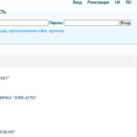
Вход
Регистрация
UA
RU
сть
Пароль:
Вход
ади, агросправочник online, agromap
АКТ"
IРМА "ЗОРЯ-АГРО"
ТОКАРІ"