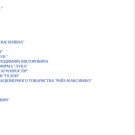
."
 ВАСИЛIВНА"
I"
.В."
ЛОДИМИРА ВIКТОРОВИЧА
ФIРМА "ЛУКА"
АГРОПРОСТІР"
Н "ГЕЛОН"
 АКЦIОНЕРНОГО ТОВАРИСТВА "РАЙЗ-МАКСИМКО"
ВИЧ"