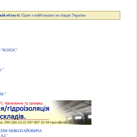
кій області.
Один з найбільших на півдні України
 "КОЛОС"
."
М."
ГЕНIЯ МИКОЛАЙОВИЧА
.I."