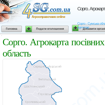
Сорго. Агрокар
Агросправочник online
Сорго - Сумська обла
agromap
Головна
Подати оголошення
Добавити орган
Сорго. Агрокарта посівни
область