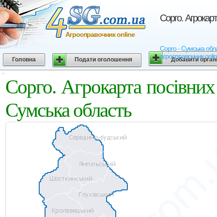
Сорго. Агрокар
Агросправочник online
Сорго - Сумська обла
агросправочник onli
Головна
Подати оголошення
Добавити орган
Сорго. Агрокарта посівни
Сумська область