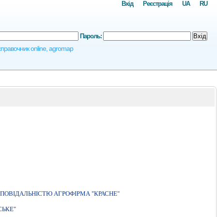
Вхід
Реєстрація
UA
RU
Пароль:
Вхід
осправочник online, agromap
ПОВIДАЛЬНIСТЮ АГРОФIРМА "КРАСНЕ"
СЬКЕ"