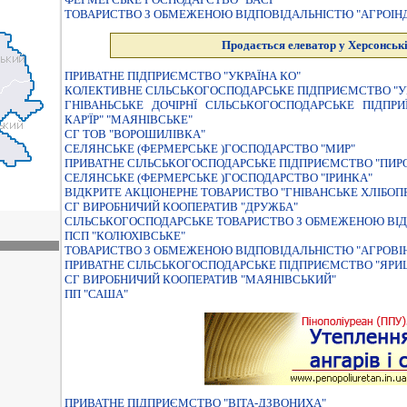
ТОВАРИСТВО З ОБМЕЖЕНОЮ ВIДПОВIДАЛЬНIСТЮ "АГРОIНД
Продається елеватор у Херсонські
ПРИВАТНЕ ПIДПРИЄМСТВО "УКРАЇНА КО"
КОЛЕКТИВНЕ СІЛЬСЬКОГОСПОДАРСЬКЕ ПІДПРИЄМСТВО "У
ГНIВАНЬСЬКЕ ДОЧIРНЇ СIЛЬСЬКОГОСПОДАРСЬКЕ ПIДПР
КАР'ЇР" "МАЯНIВСЬКЕ"
СГ ТОВ "ВОРОШИЛІВКА"
СЕЛЯНСЬКЕ (ФЕРМЕРСЬКЕ )ГОСПОДАРСТВО "МИР"
ПРИВАТНЕ СIЛЬСЬКОГОСПОДАРСЬКЕ ПIДПРИЄМСТВО "ПИР
СЕЛЯНСЬКЕ (ФЕРМЕРСЬКЕ )ГОСПОДАРСТВО "IРИНКА"
ВIДКРИТЕ АКЦIОНЕРНЕ ТОВАРИСТВО "ГНIВАНСЬКЕ ХЛIБО
СГ ВИРОБНИЧИЙ КООПЕРАТИВ "ДРУЖБА"
СIЛЬСЬКОГОСПОДАРСЬКЕ ТОВАРИСТВО З ОБМЕЖЕНОЮ ВIД
ПСП "КОЛЮХІВСЬКЕ"
ТОВАРИСТВО З ОБМЕЖЕНОЮ ВIДПОВIДАЛЬНIСТЮ "АГРОВI
ПРИВАТНЕ СІЛЬСЬКОГОСПОДАРСЬКЕ ПІДПРИЄМСТВО "ЯРИ
СГ ВИРОБНИЧИЙ КООПЕРАТИВ "МАЯНІВСЬКИЙ"
ПП "САША"
ПРИВАТНЕ ПIДПРИЄМСТВО "ВIТА-ДЗВОНИХА"