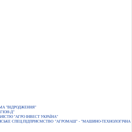
МА "ВIДРОДЖЕННЯ"
ГІОН-Д"
НIСТЮ "АГРО IНВЕСТ УКРАЇНА"
ЯНСЬКЕ СПЕЦ.ПIДПРИЄМСТВО "АГРОМАШ" - "МАШИНО-ТЕХНОЛОГIЧНА