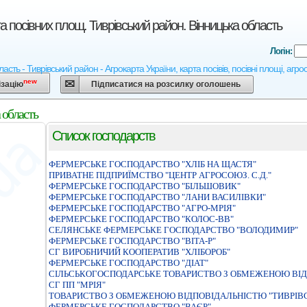
а посівних площ. Тиврівський район. Вінницька область
Логін:
ласть - Тиврівський район - Агрокарта України, карта посівів, посівні площі, агр
new
ізацію
Підписатися на розсилку оголошень
 область
Список господарств
ФЕРМЕРСЬКЕ ГОСПОДАРСТВО "ХЛІБ НА ЩАСТЯ"
ПРИВАТНЕ ПIДПРИЇМСТВО "ЦЕНТР АГРОСОЮЗ. С.Д."
ФЕРМЕРСЬКЕ ГОСПОДАРСТВО "БІЛЬШОВИК"
ФЕРМЕРСЬКЕ ГОСПОДАРСТВО "ЛАНИ ВАСИЛIВКИ"
ФЕРМЕРСЬКЕ ГОСПОДАРСТВО "АГРО-МРIЯ"
ФЕРМЕРСЬКЕ ГОСПОДАРСТВО "КОЛОС-ВВ"
СЕЛЯНСЬКЕ ФЕРМЕРСЬКЕ ГОСПОДАРСТВО "ВОЛОДИМИР"
ФЕРМЕРСЬКЕ ГОСПОДАРСТВО "ВIТА-Р"
СГ ВИРОБНИЧИЙ КООПЕРАТИВ "ХЛІБОРОБ"
ФЕРМЕРСЬКЕ ГОСПОДАРСТВО "ДIАТ"
СIЛЬСЬКОГОСПОДАРСЬКЕ ТОВАРИСТВО З ОБМЕЖЕНОЮ ВIД
СГ ПП "МРІЯ"
ТОВАРИСТВО З ОБМЕЖЕНОЮ ВIДПОВIДАЛЬНIСТЮ "ТИВРIВ
ФЕРМЕРСЬКЕ ГОСПОДАРСТВО "ВАЄР"