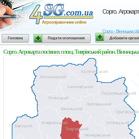
Сорго. Агрокарт
Агросправочник online
Сорго - Вінницька об
Головна
Подати оголошення
Добавити орган
Сорго. Агрокарта посівних площ. Тиврівський район. Вінницька