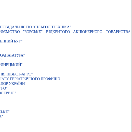
ПОВIДАЛЬНIСТЮ "СIЛЬГОСПТЕХНIКА"
РИЄМСТВО "БОРСЬКЕ" ВIДКРИТОГО АКЦIОНЕРНОГО ТОВАРИСТВА
ЕННИЙ БУГ"
ОАПАРАТУРА"
Г"
РИНЕЦЬКИЙ"
ІЯ ІНВЕСТ-АГРО"
НАТУ ГЕРІАТРИЧНОГО ПРОФИЛЮ
ПОР УКРАЇНИ"
ГРО"
СЕРВIС"
ЬКЕ"
А"