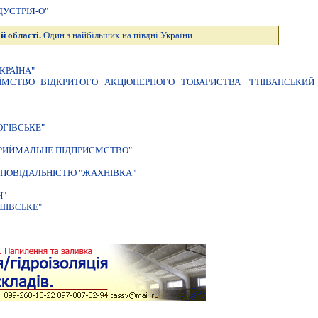
УСТРIЯ-О"
й області.
Один з найбільших на півдні України
КРАЇНА"
ИЇМСТВО ВIДКРИТОГО АКЦIОНЕРНОГО ТОВАРИСТВА "ГНIВАНСЬКИЙ
ОГIВСЬКЕ"
ПРИЙМАЛЬНЕ ПIДПРИЄМСТВО"
ПОВIДАЛЬНIСТЮ "ЖАХНIВКА"
Н"
ШІВСЬКЕ"