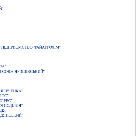
Й"
 ПIДПРИЄМСТВО "РАЙАГРОХIМ"
РА"
О-СОЮЗ ЯРИШІВСЬКИЙ"
.ШЕВЧЕНКА"
ЛОС"
ОГРЕС"
Я ПОДІЛЛЯ"
ДІЯ"
ІДЯНСЬКИЙ"