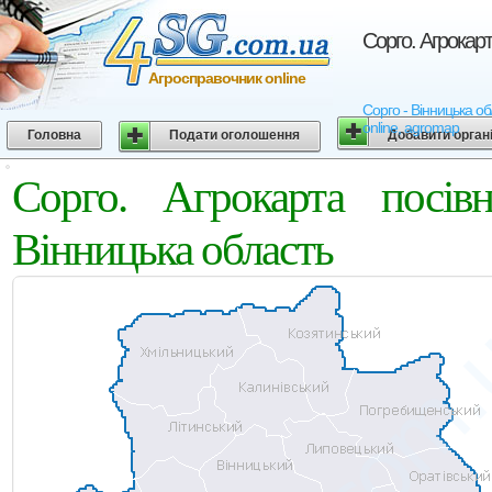
Сорго. Агрокар
Агросправочник online
Сорго - Вінницька об
online, agromap
Головна
Подати оголошення
Добавити орган
Сорго. Агрокарта посів
Вінницька область