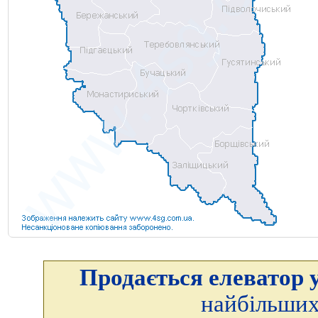
Продається елеватор у
найбільших