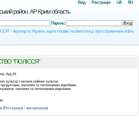
Вхід
Реєстрація
UA
RU
ий район. АР Крим область
Пароль:
Вхід
грокарта України, карта посівів, посівні площі, агросправочник online,
ТВО "ПОЛІССЯ"
на, буд.26
их культур і насіння олійних культур
ими продуктами, напоями та тютюновими виробами
арчування, напоями та тютюновими виробами
ід
Реєстрація / авторизація
м (
)