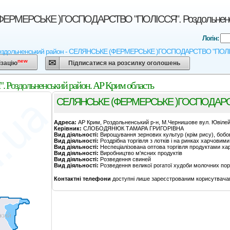
ЕРМЕРСЬКЕ )ГОСПОДАРСТВО "ПОЛІССЯ". Роздольненськ
Логін:
Роздольненський район - СЕЛЯНСЬКЕ (ФЕРМЕРСЬКЕ )ГОСПОДАРСТВО "ПОЛІССЯ" - А
new
ізацію
Підписатися на розсилку оголошень
дольненський район. АР Крим область
СЕЛЯНСЬКЕ (ФЕРМЕРСЬКЕ )ГОСПОДАРС
Адреса:
АР Крим, Роздольненський р-н, М.Чернишове вул. Ювілей
Керівник:
СЛОБОДЯНЮК ТАМАРА ГРИГОРІВНА
Вид діяльності:
Вирощування зернових культур (крім рису), бобов
Вид діяльності:
Роздрібна торгівля з лотків і на ринках харчов
Вид діяльності:
Неспеціалізована оптова торгівля продуктами х
Вид діяльності:
Виробництво м'ясних продуктів
Вид діяльності:
Розведення свиней
Вид діяльності:
Розведення великої рогатої худоби молочних пор
Контактні телефони
доступні лише зареєстрованим корисутвача