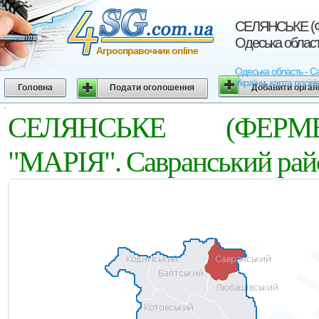
СЕЛЯНСЬКЕ (Ф
Одеська облас
Агросправочник online
Одеська область -
України, карта посіві
Головна
Подати оголошення
Добавити орган
СЕЛЯНСЬКЕ (ФЕРМ
"МАРIЯ". Савранський райо