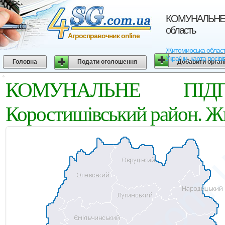
КОМУНАЛЬНЕ П
область
Агросправочник online
Житомирська облас
України, карта посіві
Головна
Подати оголошення
Добавити орган
КОМУНАЛЬНЕ ПIДП
Коростишівський район. Ж