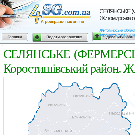
СЕЛЯНСЬКЕ (Ф
Житомирська о
Агросправочник online
Житомирська облас
Агрокарта України, к
Головна
Подати оголошення
Добавити орган
СЕЛЯНСЬКЕ (ФЕРМЕРСЬ
Коростишівський район. Ж