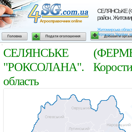
СЕЛЯНСЬКЕ (
район. Житомир
Агросправочник online
Житомирська облас
Агрокарта України, к
Головна
Подати оголошення
Добавити орган
СЕЛЯНСЬКЕ (ФЕРМ
"РОКСОЛАНА". Коростиш
область