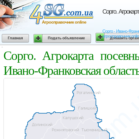
Сорго. Агрокар
Агросправочник online
Сорго - Ивано-Франк
агросправочник onli
Главная
Подать объявление
Добавить орга
Сорго. Агрокарта посевн
Ивано-Франковская област