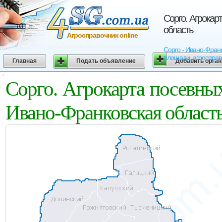
Сорго. Агрока
область
Агросправочник online
Сорго - Ивано-Франк
площади, агросправо
Главная
Подать объявление
Добавить орга
Сорго. Агрокарта посевны
Ивано-Франковская област