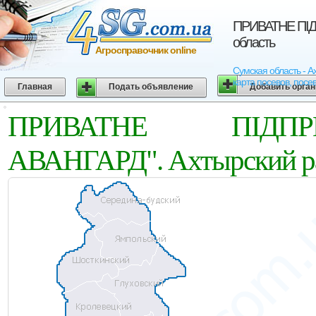
ПРИВАТНЕ ПIД
область
Агросправочник online
Сумская область - 
карта посевов, посе
Главная
Подать объявление
Добавить орга
ПРИВАТНЕ ПIДПР
АВАНГАРД". Ахтырский ра