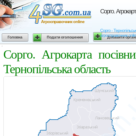
Сорго. Агрокарт
Агросправочник online
Сорго - Тернопільськ
агросправочник onli
Головна
Подати оголошення
Добавити орган
Сорго. Агрокарта посівн
Тернопільська область