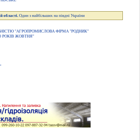
й області.
Один з найбільших на півдні України
ЬНІСТЮ "АГРОПРОМИСЛОВА ФІРМА "РОДНИК"
 РОКІВ ЖОВТНЯ"
"