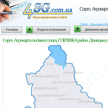
Сорго. Агрокар
Агросправочник online
Сорго - Донецька обл
Головна
Подати оголошення
Добавити орган
Сорго. Агрокарта посівних площ. ГОРЛІВКА район. Донецька о