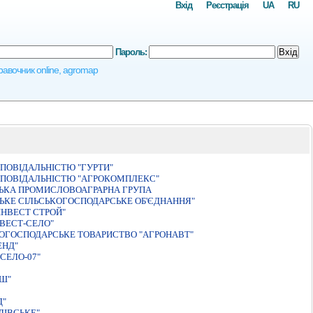
Вхід
Реєстрація
UA
RU
Пароль:
Вхід
правочник online, agromap
ПОВIДАЛЬНIСТЮ "ГУРТИ"
ДПОВIДАЛЬНIСТЮ "АГРОКОМПЛЕКС"
СЬКА ПРОМИСЛОВОАГРАРНА ГРУПА
ЬКЕ СIЛЬСЬКОГОСПОДАРСЬКЕ ОБ'ЄДНАННЯ"
IНВЕСТ СТРОЙ"
ВЕСТ-СЕЛО"
ОГОСПОДАРСЬКЕ ТОВАРИСТВО "АГРОНАВТ"
ЕНД"
СЕЛО-07"
Ш"
Д"
ЛIВСЬКЕ"