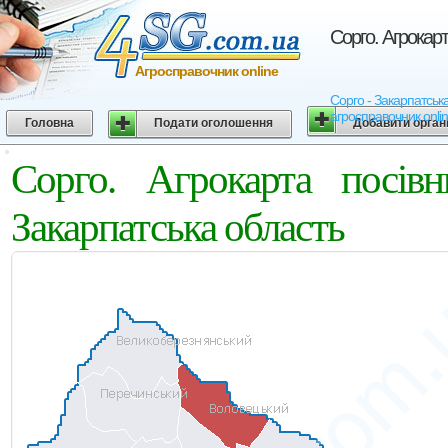
Сорго. Агрокар
Агросправочник online
Сорго - Закарпатська
агросправочник onli
Головна
Подати оголошення
Добавити орган
Сорго. Агрокарта посів
Закарпатська область