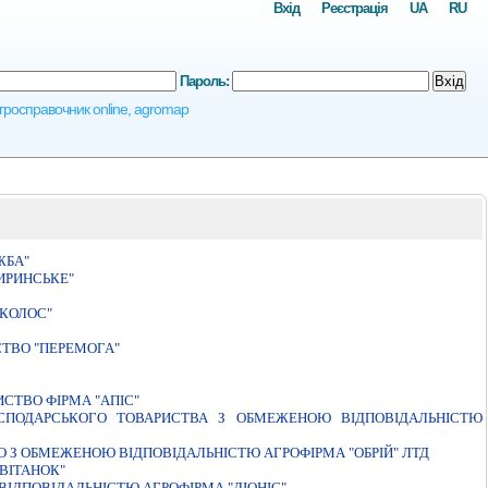
Вхід
Реєстрація
UA
RU
Пароль:
Вхід
 агросправочник online, agromap
ЖБА"
ИРИНСЬКЕ"
"КОЛОС"
ТВО "ПЕРЕМОГА"
СТВО ФIРМА "АПIС"
ГОСПОДАРСЬКОГО ТОВАРИСТВА З ОБМЕЖЕНОЮ ВІДПОВІДАЛЬНІСТЮ
 З ОБМЕЖЕНОЮ ВІДПОВІДАЛЬНІСТЮ АГРОФІРМА "ОБРІЙ" ЛТД
ВІТАНОК"
IДПОВIДАЛЬНIСТЮ АГРОФIРМА "ДIОНIС"