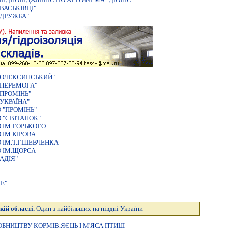
ВАСЬКIВЦI"
"ДРУЖБА"
"ОЛЕКСИНСЬКИЙ"
"ПЕРЕМОГА"
ПРОМIНЬ"
УКРАЇНА"
 "ПРОМІНЬ"
 "СВІТАНОК"
 ІМ.ГОРЬКОГО
ІМ.КІРОВА
ІМ.Т.Г.ШЕВЧЕНКА
 ІМ.ЩОРСА
АДІЯ"
Е"
кій області.
Один з найбільших на півдні України
БНИЦТВУ КОРМIВ,ЯЄЦЬ I М'ЯСА ПТИЦI