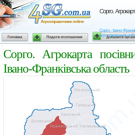
Сорго. Агрокарт
Агросправочник online
Сорго - Івано-Франків
агросправочник onli
Головна
Подати оголошення
Добавити орган
Сорго. Агрокарта посівн
Івано-Франківська область