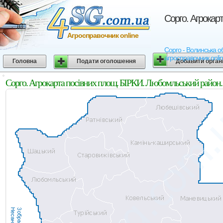
Сорго. Агрокар
Агросправочник online
Сорго - Волинська об
агросправочник onli
Головна
Подати оголошення
Добавити орган
Сорго. Агрокарта посівних площ. БІРКИ. Любомльський район.