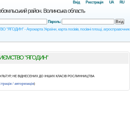
Вхід
Реєстрація
UA
RU
ьський район. Волинська область
Пароль:
Вхід
ДИН" - Агрокарта України, карта посівів, посівні площі, агросправочник
ИЄМСТВО "ЯГОДИН"
ЛЬТУР, НЕ ВІДНЕСЕНИХ ДО ІНШИХ КЛАСІВ РОСЛИННИЦТВА
страція / авторизація
)