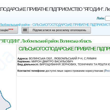
ОДАРСЬКЕ ПРИВАТНЕ ПIДПРИЄМСТВО "ЯГОДИН". Любомл
Логін:
- Любомльський район - СIЛЬСЬКОГОСПОДАРСЬКЕ ПРИВАТНЕ ПIДПРИЄМСТВО "ЯГО
new
ізацію
Підписатися на розсилку оголошень
ИН". Любомльський район. Волинська область
СIЛЬСЬКОГОСПОДАРСЬКЕ ПРИВАТНЕ ПIДПР
Адреса:
ВОЛИНСЬКА ОБЛ., ЛЮБОМЛЬСЬКИЙ Р-Н, С.РИМАЧI
Керівник:
МИРОН ДМИТРО ВАСИЛЬОВИЧ
Вид діяльності:
ВИРОЩУВАННЯ ЗЕРНОВИХ, ТЕХНІЧНИХ ТА РЕШТИ КУ
Реє
Контактні телефони
доступні лише зареєстрованим корисутвачам (