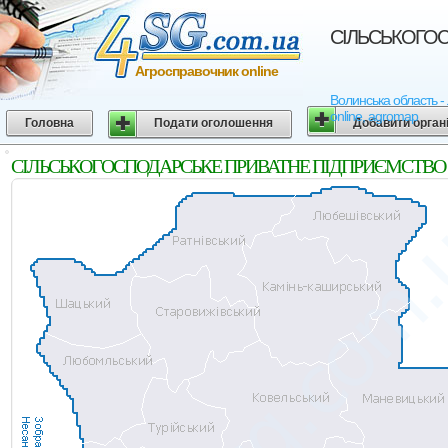
СIЛЬСЬКОГОСП
Агросправочник online
Волинська область 
online, agromap
Головна
Подати оголошення
Добавити орган
СIЛЬСЬКОГОСПОДАРСЬКЕ ПРИВАТНЕ ПIДПРИЄМСТВО "ЯГОД